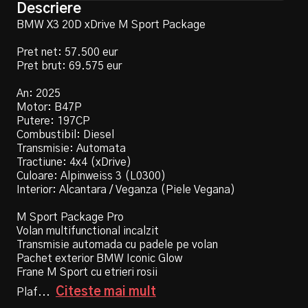
Descriere
60 Luni
BMW X3 20D xDrive M Sport Package
12 Luni
24 Luni
36 Luni
48 Luni
Avans
60 Luni
Pret net: 57.500 eur
Pret brut: 69.575 eur
-
+
Avans
An: 2025
€
Motor: B47P
-
+
Putere: 197CP
Procent avans
0.0%
€
Combustibil: Diesel
Transmisie: Automata
Preț mașină
69575.0 €
Tractiune: 4x4 (xDrive)
Rata dobânzii
6.9%
Procent avans
0.0%
Culoare: Alpinweiss 3 (L0300)
Interior: Alcantara / Veganza (Piele Vegana)
Preț mașină
69575.0 €
Rata dobânzii
4.7%
M Sport Package Pro
Calculează rata
Volan multifunctional incalzit
Transmisie automada cu padele pe volan
Pachet exterior BMW Iconic Glow
Calculează rata
Frane M Sport cu etrieri rosii
Rata lunară
Suma finanțată
Citeste mai mult
Plaf
...