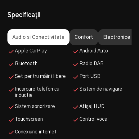
0
0
Rata lunară
Suma finanțată
Specificații
0
0
Audio si Conectivitate
Confort
Electronice si 
Apple CarPlay
Android Auto
Bluetooth
Radio DAB
Set pentru mâini libere
Port USB
Incarcare telefon cu
Sistem de navigare
inductie
Sistem sonorizare
Afişaj HUD
Touchscreen
Control vocal
Conexiune internet