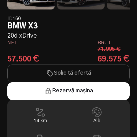
ID
160
BMW X3
20d xDrive
NET
BRUT
71.995
€
€
€
57.500
69.575
Solicită ofertă
Rezervă mașina
14
km
Alb