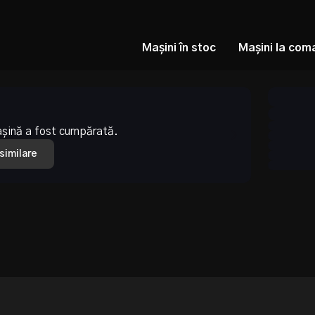
Mașini în stoc
Mașini la com
așină a fost cumpărată.
 similare