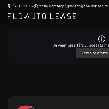
0751 123 002
Mesaj WhatsApp
vanzari@floautolease.ro
Ai venit prea târziu, această m
Vezi alte oferte