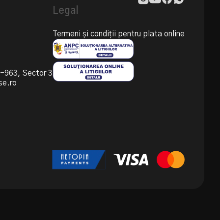
Legal
Termeni și condiții pentru plata online
55-963, Sector 3
se.ro