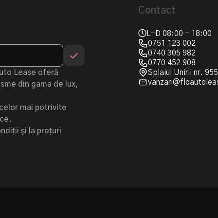
Contact
L-D 08:00 - 18:00
0751 123 002
0740 305 982
0770 452 908
Auto Lease oferă
Splaiul Unirii nr. 9
vanzari@floautolea
urisme din gama de lux,
celor mai potrivite
ice.
iții și la prețuri