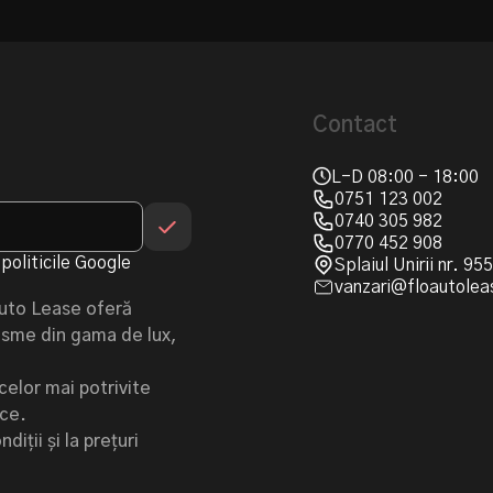
Contact
L-D 08:00 - 18:00
0751 123 002
0740 305 982
0770 452 908
politicile Google
Splaiul Unirii nr. 9
vanzari@floautolea
Auto Lease oferă
urisme din gama de lux,
celor mai potrivite
ice.
iții și la prețuri