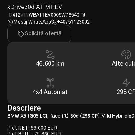
xDrive30d AT MHEV
ID
412
VIN
WBA11EV0009W78540
Mesaj WhatsApp
+40751123002
Solicită ofertă
46.600
km
Alte cul
4x4 Automat
298 C
Descriere
BMW X5 (G05 LCI, facelift) 30d (298 CP) Mild Hybrid xD
Pret NET: 66.000 EUR
Pret BRUT: 79.860 EUR