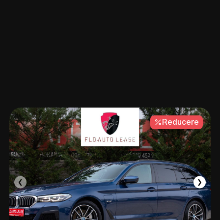
Reducere
❮
❯