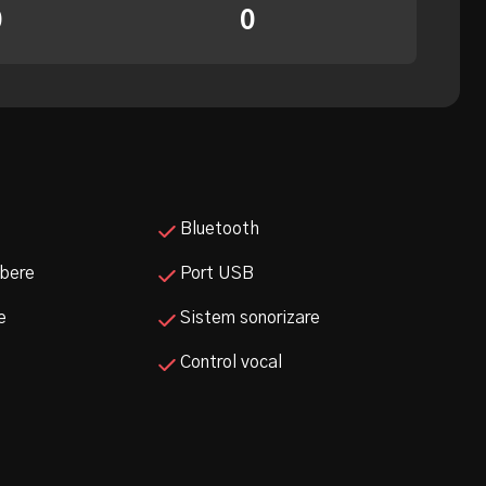
0
0
Bluetooth
ibere
Port USB
e
Sistem sonorizare
Control vocal