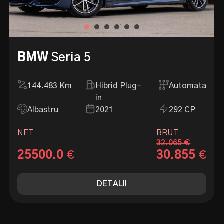
BMW
Seria 5
144.483
Km
Hibrid Plug-
Automata
in
Albastru
2021
292 CP
NET
BRUT
32.065 €
25500.0
30.855
€
€
DETALII