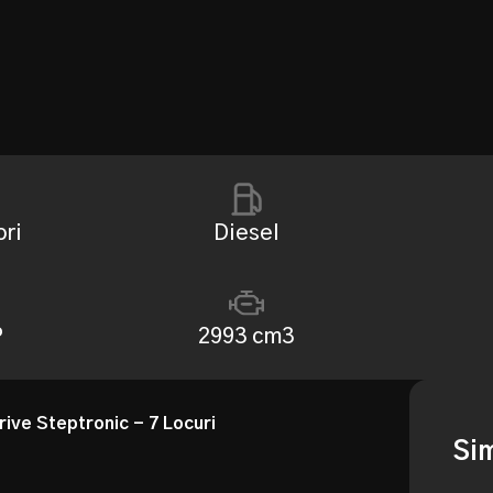
ori
Diesel
P
2993 cm3
rive Steptronic - 7 Locuri
Si