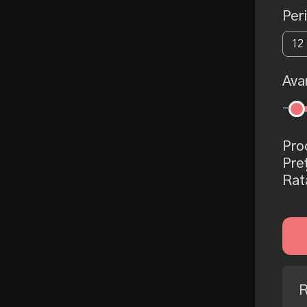
Per
12 
Ava
-
Pro
Pre
Rat
R