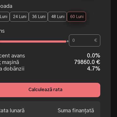
ioada
Luni
24 Luni
36 Luni
48 Luni
60 Luni
ns
€
+
cent avans
0.0%
ț mașină
79860.0 €
a dobânzii
4.7%
Calculează rata
ata lunară
Suma finanțată