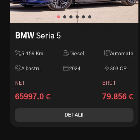
BMW
Seria 5
5.159
Km
Diesel
Automata
Albastru
2024
303 CP
NET
BRUT
65997.0
79.856
€
€
DETALII