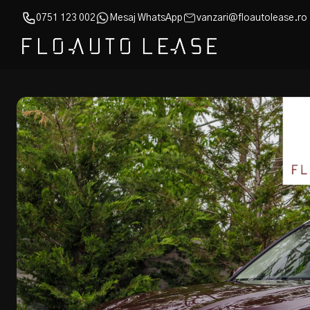
0751 123 002
Mesaj WhatsApp
vanzari@floautolease.ro