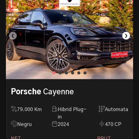
❮
❯
Porsche
Cayenne
79.000
Km
Hibrid Plug-
Automata
in
Negru
2024
470 CP
NET
BRUT