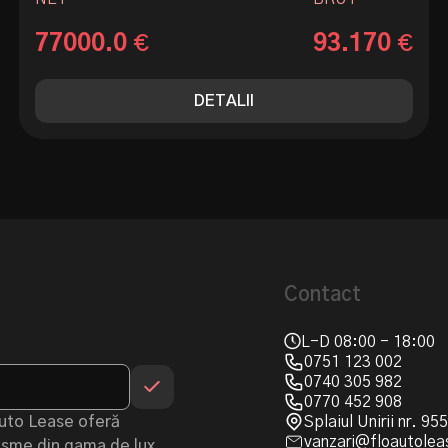
77000.0
93.170
€
€
DETALII
Contact
L-D 08:00 - 18:00
0751 123 002
0740 305 982
0770 452 908
Auto Lease oferă
Splaiul Unirii nr. 9
vanzari@floautolea
urisme din gama de lux,