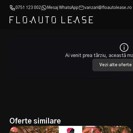
0751 123 002
Mesaj WhatsApp
vanzari@floautolease.ro
Ai venit prea târziu, această m
Vezi alte oferte
Oferte similare