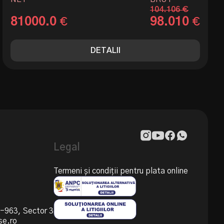
104.106 €
81000.0
98.010
€
€
DETALII
Legal
Termeni și condiții pentru plata online
55-963, Sector 3
se.ro