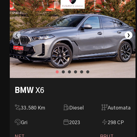
❮
❯
BMW
X6
33.580
Km
Diesel
Automata
Gri
2023
298 CP
NET
BRUT