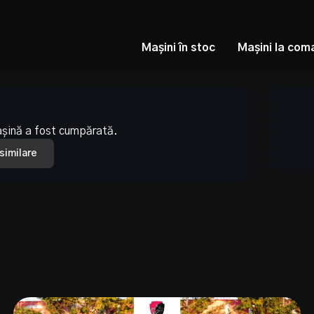
Mașini în stoc
Mașini la com
așină a fost cumpărată.
 similare