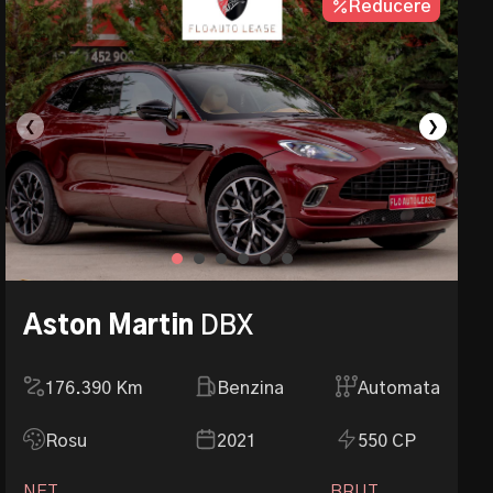
Reducere
❮
❯
Aston Martin
DBX
176.390
Km
Benzina
Automata
Rosu
2021
550 CP
NET
BRUT