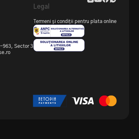
Legal
Termeni și condiții pentru plata online
55-963, Sector 3
se.ro