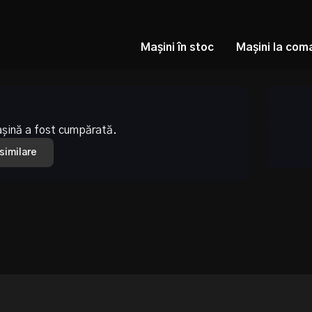
Mașini în stoc
Mașini la com
așină a fost cumpărată.
 similare