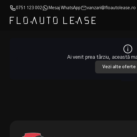
0751 123 002
Mesaj WhatsApp
vanzari@floautolease.ro
Ai venit prea târziu, această m
Vezi alte oferte