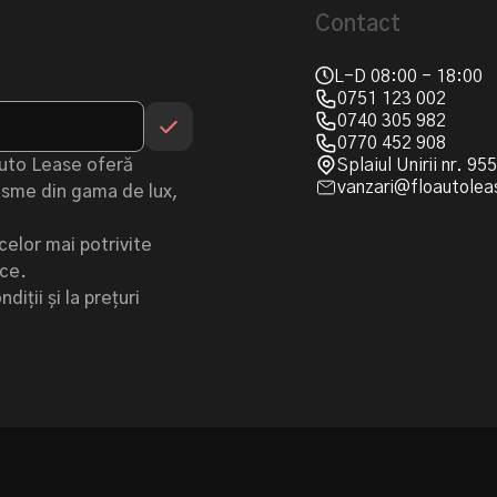
Contact
L-D 08:00 - 18:00
0751 123 002
0740 305 982
0770 452 908
Auto Lease oferă
Splaiul Unirii nr. 9
vanzari@floautolea
urisme din gama de lux,
celor mai potrivite
ice.
iții și la prețuri