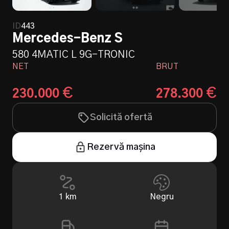
ID
443
Mercedes-Benz S
580 4MATIC L 9G-TRONIC
NET
BRUT
€
€
230.000
278.300
Solicită ofertă
Rezervă mașina
1
km
Negru