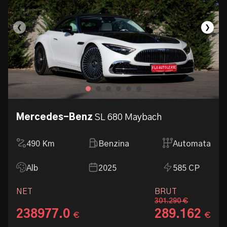
❮
❯
Mercedes-Benz
SL 680 Maybach
490
Km
Benzina
Automata
Alb
2025
585 CP
NET
BRUT
301.290 €
238977.0
289.162
€
€