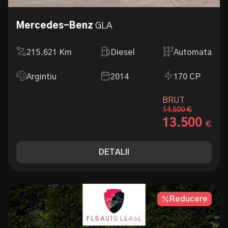
Mercedes-Benz
GLA
215.621
Km
Diesel
Automata
Argintiu
2014
170 CP
BRUT
14.500 €
13.500
€
DETALII
Reducere