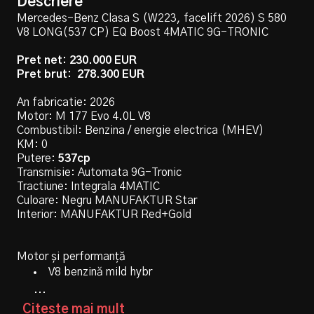
Descriere
60 Luni
Mercedes-Benz Clasa S (W223, facelift 2026) S 580
12 Luni
24 Luni
36 Luni
48 Luni
V8 LONG(537 CP) EQ Boost 4MATIC 9G-TRONIC
Avans
60 Luni
Pret net: 230.000 EUR
-
+
Pret brut: 278.300 EUR
Avans
€
An fabricatie: 2026
-
+
Motor: M 177 Evo 4.0L V8
Procent avans
0.0%
€
Combustibil: Benzina / energie electrica (MHEV)
KM: 0
Preț mașină
278300.0 €
Putere:
537cp
Rata dobânzii
6.9%
Procent avans
0.0%
Transmisie: Automata 9G-Tronic
Tractiune: Integrala 4MATIC
Preț mașină
278300.0 €
Culoare: Negru MANUFAKTUR Star
Rata dobânzii
4.7%
Interior: MANUFAKTUR Red+Gold
Calculează rata
Motor și performanță
Calculează rata
V8 benzină mild hybr
Rata lunară
Suma finanțată
...
0
0
Citeste mai mult