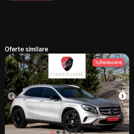
Rata lunară
Suma finanțată
0
0
Oferte similare
Reducere
❮
❯