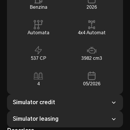
Benzina
2026
Automata
4x4 Automat
537 CP
3982 cm3
4
05/2026
Simulator credit
Perioada
Simulator leasing
12 Luni
24 Luni
36 Luni
48 Luni
Perioada