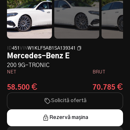
ID
451
VIN
W1KLF5AB1SA139341
Mercedes-Benz E
200 9G-TRONIC
NET
BRUT
€
€
58.500
70.785
Solicită ofertă
Rezervă mașina