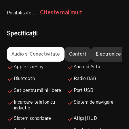
Calculează rata
Citeste mai mult
Posibilitate
...
Rata lunară
Suma finanțată
0
0
Specificații
Rata lunară
Suma finanțată
0
0
Audio si Conectivitate
Confort
Electronice si 
Apple CarPlay
Android Auto
Bluetooth
Radio DAB
Set pentru mâini libere
Port USB
Incarcare telefon cu
Sistem de navigare
inductie
Sistem sonorizare
Afişaj HUD