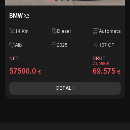
BMW
X3
14
Km
Diesel
Automata
Alb
2025
197 CP
NET
BRUT
71.995 €
57500.0
69.575
€
€
DETALII