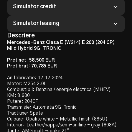
Simulator credit
Perioada
Simulator leasing
12 Luni
24 Luni
36 Luni
48 Luni
Perioada
Descriere
60 Luni
Mercedes-Benz Clasa E (W214) E 200 (204 CP)
12 Luni
24 Luni
36 Luni
48 Luni
Mild Hybrid 9G-TRONIC
Avans
60 Luni
Pret net: 58.500 EUR
-
+
Pret brut: 70.785 EUR
Avans
€
An fabricatie: 12.12.2024
-
+
Motor: M254 2.0L
Procent avans
0.0%
€
Combustibil: Benzina / energie electrica (MHEV)
KM: 8.900
Preț mașină
70785.0 €
Putere: 204CP
Rata dobânzii
6.9%
Procent avans
0.0%
Transmisie: Automata 9G-Tronic
Tractiune: Spate
Preț mașină
70785.0 €
Culoare: Opalite white - Metallic finish (885U)
Rata dobânzii
4.7%
Interior: Leather/nappa/semi-aniline - gray (808A)
Calculează rata
Jante: AMG multi-spoke 21"