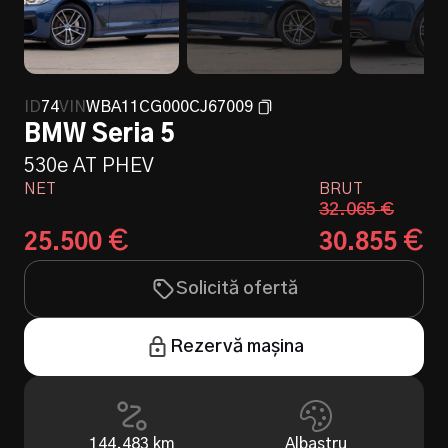
ID
74
VIN
WBA11CG000CJ67009
BMW Seria 5
530e AT PHEV
NET
BRUT
32.065
€
€
€
25.500
30.855
Solicită ofertă
Rezervă mașina
144.483
km
Albastru