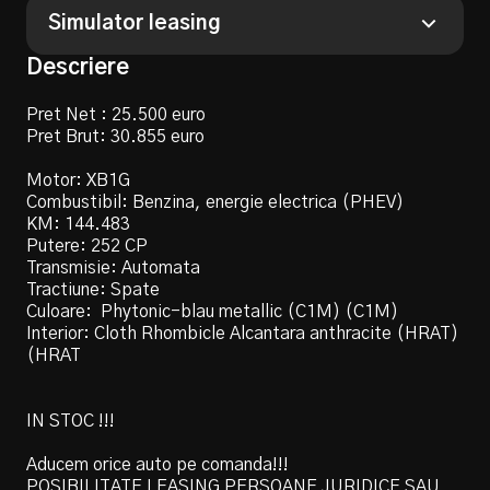
Simulator leasing
12 Luni
24 Luni
36 Luni
48 Luni
Perioada
Descriere
60 Luni
12 Luni
24 Luni
36 Luni
48 Luni
Pret Net : 25.500 euro
Avans
60 Luni
Pret Brut: 30.855 euro
-
+
Motor: XB1G
Avans
Combustibil: Benzina, energie electrica (PHEV)
€
KM: 144.483
-
+
Putere: 252 CP
Procent avans
0.0%
€
Transmisie: Automata
Tractiune: Spate
Preț mașină
30855.0 €
Culoare: Phytonic-blau metallic (C1M) (C1M)
Rata dobânzii
6.9%
Procent avans
0.0%
Interior: Cloth Rhombicle Alcantara anthracite (HRAT)
(HRAT
Preț mașină
30855.0 €
Rata dobânzii
4.7%
Calculează rata
IN STOC !!!
Aducem orice auto pe comanda!!!
Calculează rata
POSIBILITATE LEASING PERSOANE JURIDICE SAU