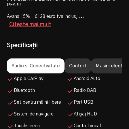
Rata lunară
Suma finanțată
PFA !!!
0
0
Avans 15% - 6128 euro tva inclus,
...
Rata lunară
Suma finanțată
Citeste mai mult
0
0
Specificații
Audio si Conectivitate
Confort
Masini electric
Apple CarPlay
Android Auto
Bluetooth
Radio DAB
Set pentru mâini libere
Port USB
Sistem de navigare
Afişaj HUD
Touchscreen
Control vocal