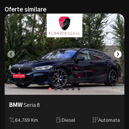
Oferte similare
❮
❯
BMW
Seria 8
64.769
Km
Diesel
Automata